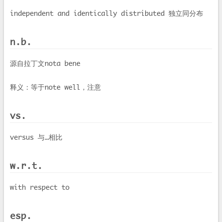
independent and identically distributed 独立同分布
n.b.
源自拉丁文nota bene
释义：等于note well，注意
vs.
versus 与…相比
w.r.t.
with respect to
esp.