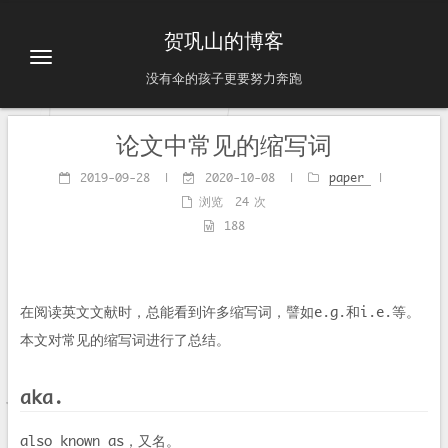
贺巩山的博客
没有伞的孩子更要努力奔跑
论文中常见的缩写词
2019-09-28
|
2020-10-08
|
paper
|
浏览
24
次
188
在阅读英文文献时，总能看到许多缩写词，譬如e.g.和i.e.等。
本文对常见的缩写词进行了总结。
aka.
also known as，又名。