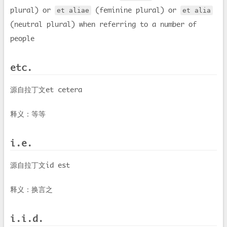
plural) or
(feminine plural) or
et aliae
et alia
(neutral plural) when referring to a number of
people
etc.
源自拉丁文et cetera
释义：等等
i.e.
源自拉丁文id est
释义：换言之
i.i.d.