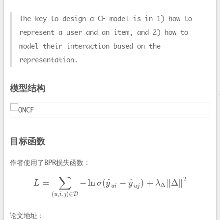
The key to design a CF model is in 1) how to
represent a user and an item, and 2) how to
model their interaction based on the
representation.
模型结构
目标函数
作者使用了BPR损失函数：
∑
2
^
^
=
−
ln
(
−
)
+
∥
Δ
∥
L
L
=
∑
(
u
,
i
,
j
)
∈
D
−
ln
σ
σ
y
(
y
^
u
i
−
y
y
^
u
j
)
+
λ
λ
Δ
‖
Δ
‖
2
Δ
u
i
u
j
(
,
,
)
∈
D
u
i
j
论文地址：