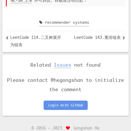
NC-SA 3.0
许可协议。转载请注明出处！
recommender systems
LeetCode 114.二叉树展开
LeetCode 143.重排链表
为链表
Related
Issues
not found
Please contact @hegongshan to initialize
the comment
Login with GitHub
© 2016 —
2023
Gongshan He